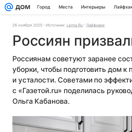
Город
Места
Интерьеры
Лайфха
26 ноября 2025
Источник:
Lenta.Ru
Лайфхаки
Россиян призвал
Россиянам советуют заранее сос
уборки, чтобы подготовить дом к 
и усталости. Советами по эффект
с «Газетой.ru» поделилась руков
Ольга Кабанова.