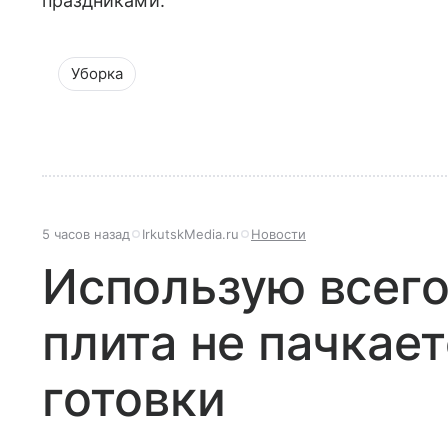
праздниками.
Уборка
5 часов назад
IrkutskMedia.ru
Новости
Использую всего
плита не пачкает
готовки