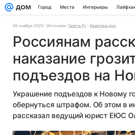
Город
Места
Интерьеры
Лайфха
26 ноября 2025
Источник:
Газета.Ру
Квартира дня
Россиянам расск
наказание грози
подъездов на Но
Украшение подъездов к Новому г
обернуться штрафом. Об этом в 
рассказал ведущий юрист ЕЮС Ол