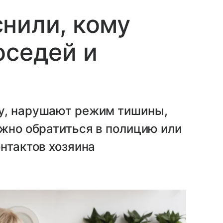
нили, кому
оседей и
у, нарушают режим тишины,
ожно обратиться в полицию или
онтактов хозяина