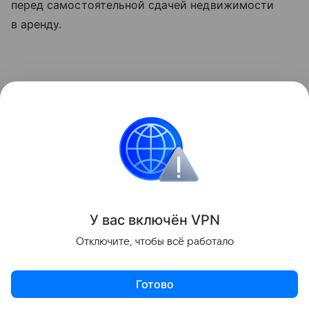
перед самостоятельной сдачей недвижимости
в аренду.
У вас включ
ён
V
P
N
Отключите, чтобы всё работало
Готово
Актуальное
Топ дня
Видео
Приложение