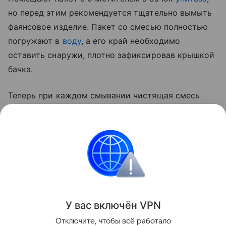
но перед этим рекомендуется тщательно вымыть
фаянсовое изделие. Пакет со смесью полностью
погружают в
воду
, а его край необходимо
оставить снаружи, плотно зафиксировав крышкой
бачка.
Теперь при каждом смывании чистящая смесь
будет попадать в унитаз, не только очищая его, но
и оставляя невидимую защитную пленку. Эта
пленка поможет предотвратить появление новых
загрязнений и поддержать
свежий аромат
.
Уборка
У вас включ
ён
V
P
N
Поделиться
Отключите, чтобы всё работало