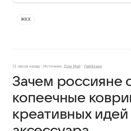
ЖКХ
12 часов назад
Источник:
Дом Mail
Лайфхаки
Зачем россияне 
копеечные коврики
креативных идей
аксессуара