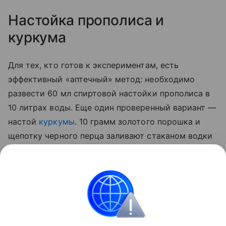
Настойка прополиса и
куркума
Для тех, кто готов к экспериментам, есть
эффективный «аптечный» метод: необходимо
развести 60 мл спиртовой настойки прополиса в
10 литрах воды. Еще один проверенный вариант —
настой
куркумы
. 10 грамм золотого порошка и
щепотку черного перца заливают стаканом водки
на сутки. По истечении отведенного 50 мл
полученной вытяжки разводят 5 литрами воды и
опрыскивают стебли, а также листья с верхней и
нижней стороны.
Сад и огород