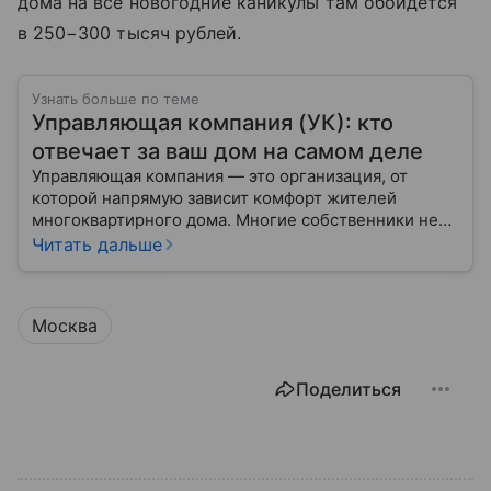
дома на все новогодние каникулы там обойдется
в 250−300 тысяч рублей.
Узнать больше по теме
Управляющая компания (УК): кто
отвечает за ваш дом на самом деле
Управляющая компания — это организация, от
которой напрямую зависит комфорт жителей
многоквартирного дома. Многие собственники не
до конца понимают, какие именно услуги УК
Читать дальше
обязана предоставлять, как регулируется ее работа
и что делать, если обязанности выполняются плохо.
Москва
Поделиться