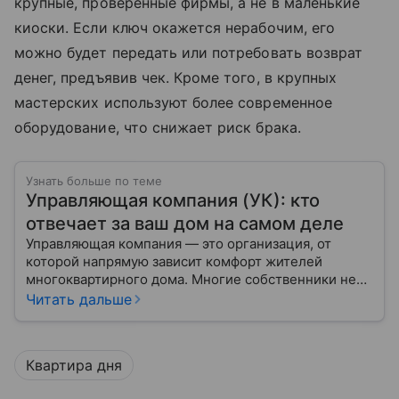
крупные, проверенные фирмы, а не в маленькие
киоски. Если ключ окажется нерабочим, его
можно будет передать или потребовать возврат
денег, предъявив чек. Кроме того, в крупных
мастерских используют более современное
оборудование, что снижает риск брака.
Узнать больше по теме
Управляющая компания (УК): кто
отвечает за ваш дом на самом деле
Управляющая компания — это организация, от
которой напрямую зависит комфорт жителей
многоквартирного дома. Многие собственники не
до конца понимают, какие именно услуги УК
Читать дальше
обязана предоставлять, как регулируется ее работа
и что делать, если обязанности выполняются плохо.
Квартира дня