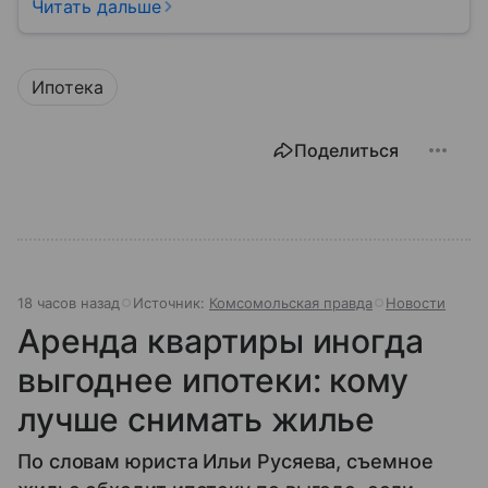
заложить или даже иногда нормально пользоваться
Читать дальше
квартирой, домом или участком.
Ипотека
Поделиться
18 часов назад
Источник:
Комсомольская правда
Новости
Аренда квартиры иногда
выгоднее ипотеки: кому
лучше снимать жилье
По словам юриста Ильи Русяева, съемное