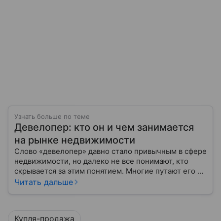
Узнать больше по теме
Девелопер: кто он и чем занимается
на рынке недвижимости
Слово «девелопер» давно стало привычным в сфере
недвижимости, но далеко не все понимают, кто
скрывается за этим понятием. Многие путают его с
застройщиком, думая, что это одно и то же. На
Читать дальше
самом деле девелопер — это куда более широкое
понятие.
Купля-продажа