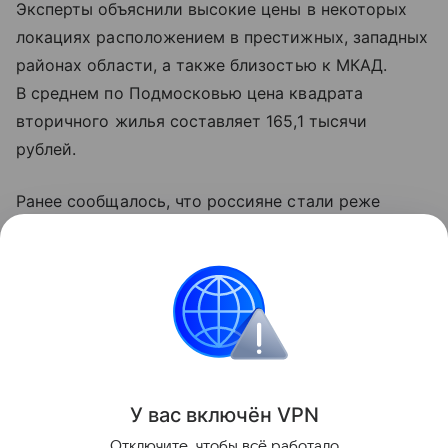
Эксперты объяснили высокие цены в некоторых
локациях расположением в престижных, западных
районах области, а также близостью к МКАД.
В среднем по Подмосковью цена квадрата
вторичного жилья составляет 165,1 тысячи
рублей.
Ранее сообщалось, что россияне стали реже
покупать частные дома. В июле на долю сделок
с частными домами пришлось 16 процентов —
за год показатель снизился на 2 п.п.
Городская недвижимость
Поделиться
У вас включ
ён
V
P
N
Отключите, чтобы всё работало