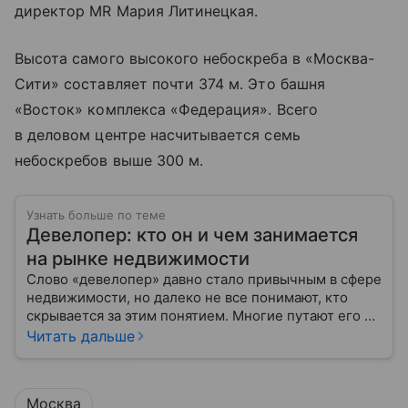
директор MR Мария Литинецкая.
Высота самого высокого небоскреба в «Москва-
Сити» составляет почти 374 м. Это башня
«Восток» комплекса «Федерация». Всего
в деловом центре насчитывается семь
небоскребов выше 300 м.
Узнать больше по теме
Девелопер: кто он и чем занимается
на рынке недвижимости
Слово «девелопер» давно стало привычным в сфере
недвижимости, но далеко не все понимают, кто
скрывается за этим понятием. Многие путают его с
застройщиком, думая, что это одно и то же. На
Читать дальше
самом деле девелопер — это куда более широкое
понятие.
Москва