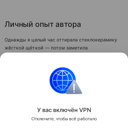
Личный опыт автора
Однажды я целый час оттирала стеклокерамику
жёсткой щёткой — потом заметила
микроцарапины, и грязь стала скапливаться
быстрее. С тех пор пользуюсь только мягкой
стороной губки и содой. Теперь плита выглядит
опрятно даже после самых «бурных» блюд.
Кухня
У вас включ
ён
V
P
N
Поделиться
Отключите, чтобы всё работало