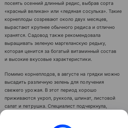
посеять осенний длинный редис, выбрав сорта
«красный великан» или «ледяная сосулька». Такие
корнеплоды созревают около двух месяцев,
вырастают крупнее обычного редиса и отлично
хранятся. Садовод также рекомендовала
выращивать зеленую маргеланскую редьку,
которая ценится за богатый витаминный состав
и высокие вкусовые характеристики.
Помимо корнеплодов, в августе на грядки можно
высадить различную зелень для получения
свежего урожая. В этот период хорошо
приживаются укроп, руккола, шпинат, листовой
салат и петрушка. Специалист подчеркнула,
что правильный выбор сортов и своевременный
посев гарантируют качественный урожай овощей