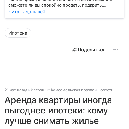
сможете ли вы спокойно продать, подарить,
заложить или даже иногда нормально пользоваться
Читать дальше
квартирой, домом или участком.
Ипотека
Поделиться
21 час назад
Источник:
Комсомольская правда
Новости
Аренда квартиры иногда
выгоднее ипотеки: кому
лучше снимать жилье