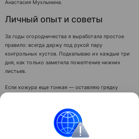
Анастасия Мухлынина.
Личный опыт и советы
За годы огородничества я выработала простое
правило: всегда держу под рукой пару
контрольных кустов. Подкапываю их каждые три
дня, как только заметила пожелтение нижних
листьев.
Если кожура еще тонкая — оставляю грядку
на неделю. И никогда не убираю картофель
в дождь: мокрые клубни гниют даже в идеальном
погребе. Сушка на солнце — лучший дезинфектор,
этим пренебрегать нельзя.