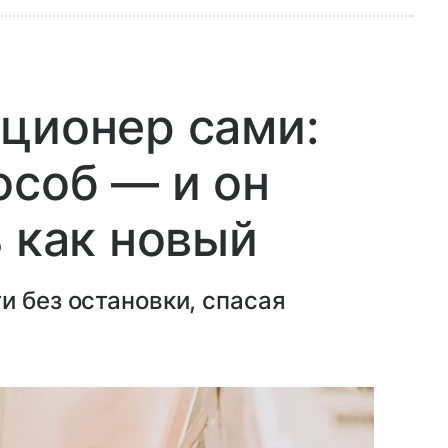
ционер сами:
особ — и он
ь как новый
и без остановки, спасая