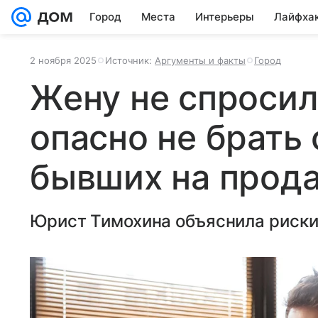
Город
Места
Интерьеры
Лайфха
2 ноября 2025
Источник:
Аргументы и факты
Город
Жену не спросил
опасно не брать
бывших на прод
Юрист Тимохина объяснила риски