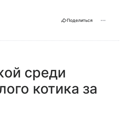
Поделиться
жой среди
лого котика за