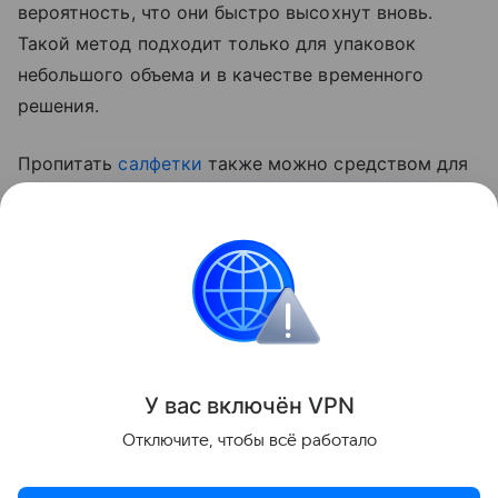
вероятность, что они быстро высохнут вновь.
Такой метод подходит только для упаковок
небольшого объема и в качестве временного
решения.
Пропитать
салфетки
также можно средством для
снятия макияжа в виде лосьона или
косметического молочка. Достаточно добавить
продукт в упаковку, а уже через четверть часа
можно использовать.
Лайфхаки
У вас включ
ён
V
P
N
Поделиться
Отключите, чтобы всё работало