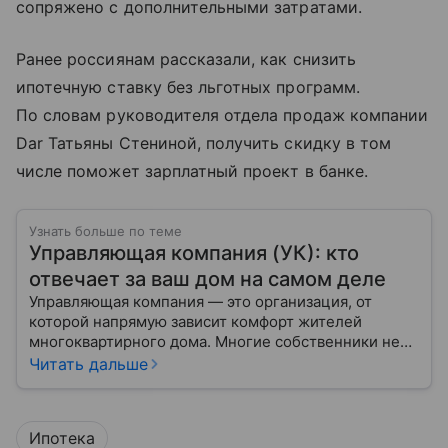
сопряжено с дополнительными затратами.
Ранее россиянам рассказали, как снизить
ипотечную ставку без льготных программ.
По словам руководителя отдела продаж компании
Dar Татьяны Стениной, получить скидку в том
числе поможет зарплатный проект в банке.
Узнать больше по теме
Управляющая компания (УК): кто
отвечает за ваш дом на самом деле
Управляющая компания — это организация, от
которой напрямую зависит комфорт жителей
многоквартирного дома. Многие собственники не
до конца понимают, какие именно услуги УК
Читать дальше
обязана предоставлять, как регулируется ее работа
и что делать, если обязанности выполняются плохо.
Ипотека