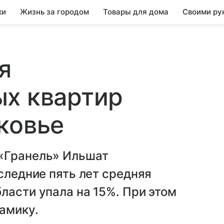
ки
Жизнь за городом
Товары для дома
Своими ру
я
ых квартир
ковье
«Гранель» Ильшат
следние пять лет средняя
ласти упала на 15%. При этом
амику.