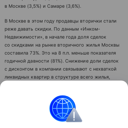
в Москве (3,5%) и Самаре (3,6%).
В Москве в этом году продавцы вторички стали
реже давать скидки. По данным «Инком-
Недвижимости», в начале года доля сделок
со скидками на рынке вторичного жилья Москвы
составила 73%. Это на 8 п.п. меньше показателя
годичной давности (81%). Снижение доли сделок
с дисконтом в компании связывают с нехваткой
ликвидных квартир в структуре всего жилья,
выставленного на продажу. В условиях
ограниченного выбора покупатели вынуждены
идти на условия собственников.
Городская недвижимость