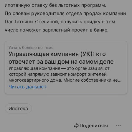
ипотечную ставку без льготных программ.
По словам руководителя отдела продаж компании
Dar Татьяны Стениной, получить скидку в том
числе поможет зарплатный проект в банке.
Узнать больше по теме
Управляющая компания (УК): кто
отвечает за ваш дом на самом деле
Управляющая компания — это организация, от
которой напрямую зависит комфорт жителей
многоквартирного дома. Многие собственники не
до конца понимают, какие именно услуги УК
Читать дальше
обязана предоставлять, как регулируется ее работа
и что делать, если обязанности выполняются плохо.
Ипотека
Поделиться