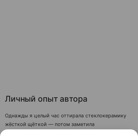
Личный опыт автора
Однажды я целый час оттирала стеклокерамику
жёсткой щёткой — потом заметила
микроцарапины, и грязь стала скапливаться