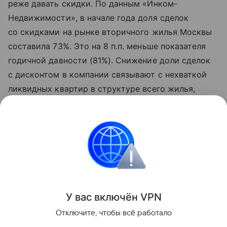
реже давать скидки. По данным «Инком-
Недвижимости», в начале года доля сделок
со скидками на рынке вторичного жилья Москвы
составила 73%. Это на 8 п.п. меньше показателя
годичной давности (81%). Снижение доли сделок
с дисконтом в компании связывают с нехваткой
ликвидных квартир в структуре всего жилья,
выставленного на продажу. В условиях
ограниченного выбора покупатели вынуждены
идти на условия собственников.
Городская недвижимость
Поделиться
У вас включ
ён
V
P
N
Отключите, чтобы всё работало