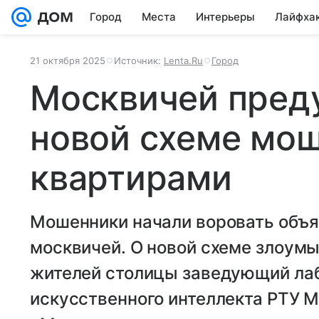
Город
Места
Интерьеры
Лайфха
21 октября 2025
Источник:
Lenta.Ru
Город
Москвичей пред
новой схеме мош
квартирами
Мошенники начали воровать объя
москвичей. О новой схеме злоум
жителей столицы заведующий ла
искусственного интеллекта РТУ 