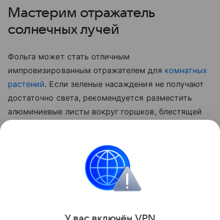
Мастерим отражатель
солнечных лучей
Фольга может стать отличным
импровизированным отражателем для
комнатных
растений
. Если зеленые насаждения не получают
достаточно света, рекомендуется разместить
алюминиевые листы вокруг горшков, блестящей
стороной к растениям. Материал будет отражать
солнечный свет, обеспечивая цветам
дополнительное освещение и способствуя их
здоровому росту.
Лайфхаки
У вас включ
ён
V
P
N