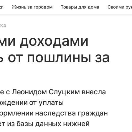
ки
Жизнь за городом
Товары для дома
Своими ру
род
ими доходами
ь от пошлины за
ве с Леонидом Слуцким внесла
ождении от уплаты
формлении наследства граждан
ет из базы данных нижней