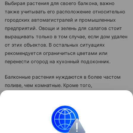
Выбирая растения для своего балкона, важно
также учитывать его расположение относительно
городских автомагистралей и промышленных
предприятий. Овощи и зелень для салатов стоит
выращивать только в том случае, если дом удален
от этих объектов. В остальных ситуациях
рекомендуется ограничиться цветами или
перенести огород на кухонный подоконник.
Балконные растения нуждаются в более частом
поливе, чем комнатные. Кроме того,
рекомендуется подкармливать их натуральными
минеральными и органическими удобрениями,
чтобы компенсировать нехватку питательных
веществ в горшках и ящиках.