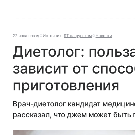
22 часа назад
Источник:
RT на русском
Новости
Диетолог: польз
зависит от спос
приготовления
Врач-диетолог кандидат медицин
рассказал, что джем может быть 