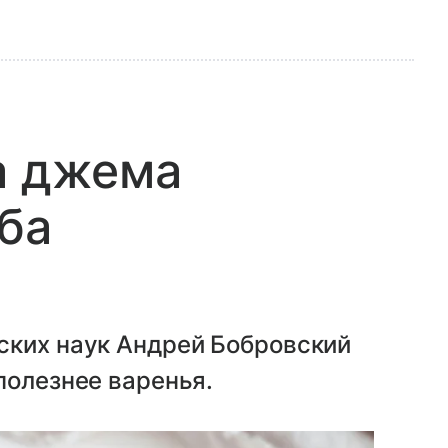
а джема
оба
ских наук Андрей Бобровский
полезнее варенья.