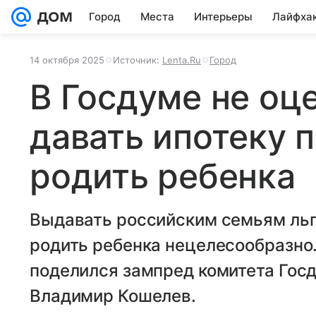
Город
Места
Интерьеры
Лайфха
14 октября 2025
Источник:
Lenta.Ru
Город
В Госдуме не оц
давать ипотеку 
родить ребенка
Выдавать российским семьям льг
родить ребенка нецелесообразно.
поделился зампред комитета Гос
Владимир Кошелев.