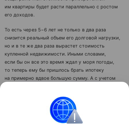
им квартиры будет расти параллельно с ростом
его доходов.
То есть через 5−6 лет не только в два раза
снизится реальный объем его долговой нагрузки,
но и в те же два раза вырастет стоимость
купленной недвижимости. Иными словами,
если бы он все это время ждал у моря погоды,
то теперь ему бы пришлось брать ипотеку
на примерно вдвое большую сумму. А с учетом
того, что ипотеку по рыночным ставкам гасят
в среднем за 4−5 лет, тактика выжидания
выглядит совершенно неоправданной.
Ипотека