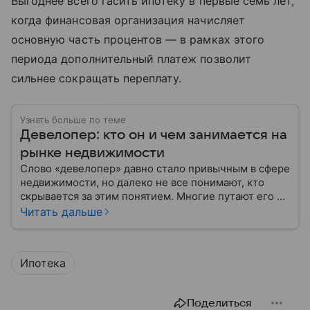
Выгоднее всего гасить ипотеку в первые семь лет,
когда финансовая организация начисляет
основную часть процентов — в рамках этого
периода дополнительный платеж позволит
сильнее сокращать переплату.
Узнать больше по теме
Девелопер: кто он и чем занимается на
рынке недвижимости
Слово «девелопер» давно стало привычным в сфере
недвижимости, но далеко не все понимают, кто
скрывается за этим понятием. Многие путают его с
застройщиком, думая, что это одно и то же. На
Читать дальше
самом деле девелопер — это куда более широкое
понятие.
Ипотека
Поделиться