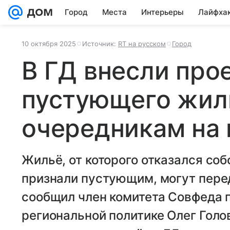
Город
Места
Интерьеры
Лайфха
10 октября 2025
Источник:
RT на русском
Город
В ГД внесли про
пустующего жил
очередникам на 
Жильё, от которого отказался со
признали пустующим, могут пере
сообщил член комитета Совфеда 
региональной политике Олег Гол