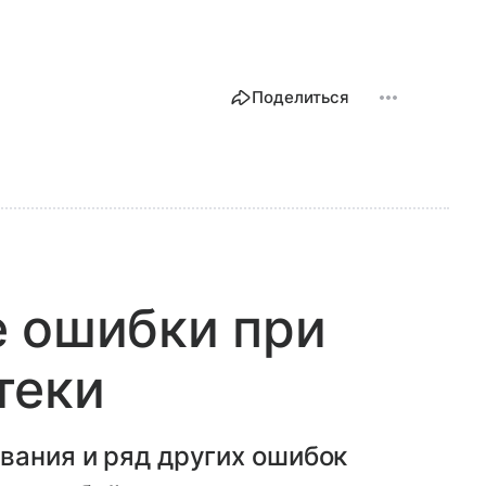
Поделиться
е ошибки при
теки
вания и ряд других ошибок