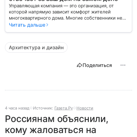
Управляющая компания — это организация, от
которой напрямую зависит комфорт жителей
многоквартирного дома. Многие собственники не
до конца понимают, какие именно услуги УК
Читать дальше
обязана предоставлять, как регулируется ее работа
и что делать, если обязанности выполняются плохо.
Архитектура и дизайн
Поделиться
4 часа назад
Источник:
Газета.Ру
Новости
Россиянам объяснили,
кому жаловаться на