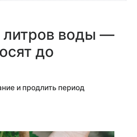
0 литров воды —
осят до
ание и продлить период