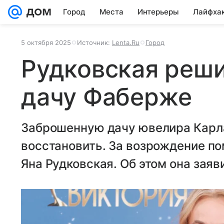
Город
Места
Интерьеры
Лайфха
5 октября 2025
Источник:
Lenta.Ru
Город
Рудковская реши
дачу Фаберже
Заброшенную дачу ювелира Карл
восстановить. За возрождение п
Яна Рудковская. Об этом она заяв