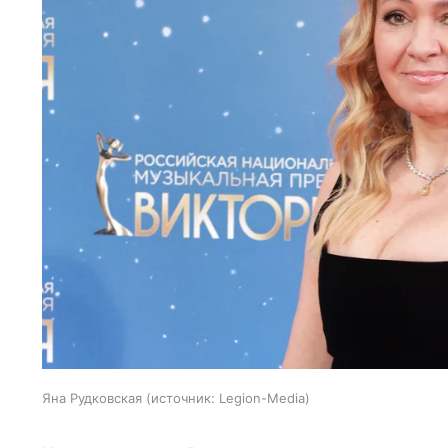
Яна Рудковская
источник:
Legion-Media