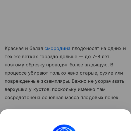
Красная и белая
смородина
плодоносят на одних и
тех же ветках гораздо дольше — до 7–8 лет,
поэтому обрезку проводят более щадящую. В
процессе убирают только явно старые, сухие или
поврежденные экземпляры. Важно не укорачивать
верхушки у кустов, поскольку именно там
сосредоточена основная масса плодовых почек.
Сразу после обрезки растения подкармливают
фосфорно-калийными удобрениями. Это даст
кустам силы восстановиться и уйти в зиму