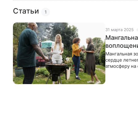
Статьи
1
31 марта 2025
Мангальна
воплощен
Мангальная зо
сердце летне
атмосферу на 
В этой