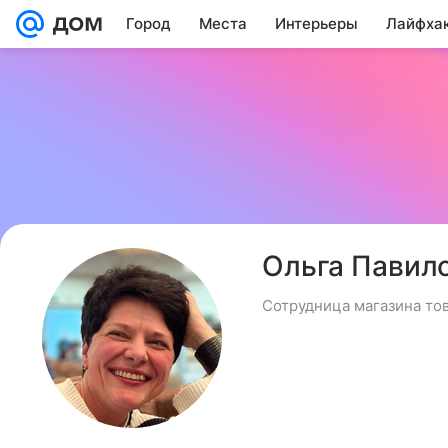
Город
Места
Интерьеры
Лайфха
Ольга Павил
Сотрудница магазина то