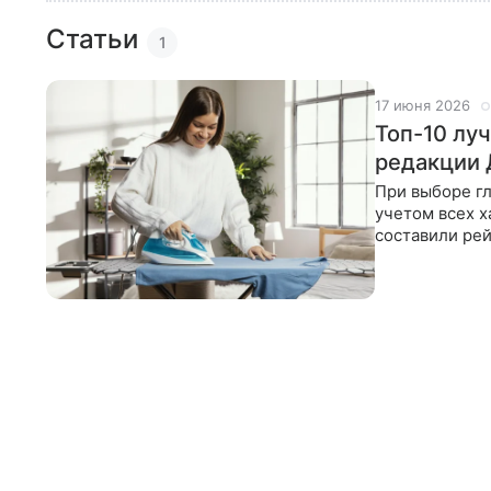
Статьи
1
17 июня 2026
Топ-10 лу
редакции 
При выборе г
учетом всех х
составили рей
с вами. В