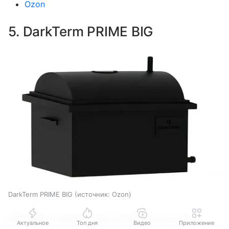
Ozon
5. DarkTerm PRIME BIG
DarkTerm PRIME BIG
источник:
Ozon
Коптильня подходит для копчения на костре и
Актуальное
Топ дня
Видео
Приложение