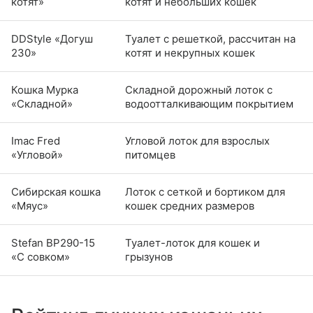
котят»
котят и небольших кошек
DDStyle «Догуш
Туалет с решеткой, рассчитан на
230»
котят и некрупных кошек
Кошка Мурка
Складной дорожный лоток с
«Складной»
водоотталкивающим покрытием
Imac Fred
Угловой лоток для взрослых
«Угловой»
питомцев
Сибирская кошка
Лоток с сеткой и бортиком для
«Мяус»
кошек средних размеров
Stefan BP290-15
Туалет-лоток для кошек и
«С совком»
грызунов