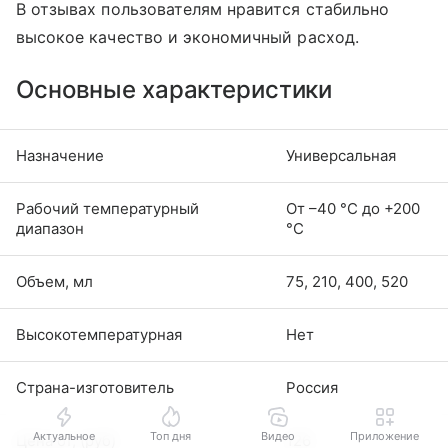
В отзывах пользователям нравится стабильно
высокое качество и экономичный расход.
Основные характеристики
Назначение
Универсальная
Рабочий температурный
От –40 °С до +200
диапазон
°С
Объем, мл
75, 210, 400, 520
Высокотемпературная
Нет
Страна-изготовитель
Россия
Актуальное
Топ дня
Видео
Приложение
Цена от, (руб)
126