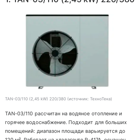
TAN-03/110 (2,45 kW) 220/380
источник:
ТехноТека
TAN-03/110 рассчитан на водяное отопление и
горячее водоснабжение. Подходит для больших
помещений: диапазон площади варьируется до
120 м². Работает на хладагенте R-417A, оснащен