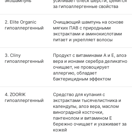
экошампунь
усиливает блеск шерсти, ценится
за гипоаллергенные свойства
2. Elite Organic
Очищающий шампунь на основе
гипоаллергенный
мягких ПАВ с природными
экстрактами и аминокислотами
питает и укрепляет волосы
3. Cliny
Продукт с витаминами A и E, алоэ
гипоаллергенный
вера и ионами серебра деликатно
очищает, не провоцирует
аллергию, обладает
бактерицидным эффектом
4. ZOORIK
Средство для купания с
гипоаллергенный
экстрактами тысячелистника и
календулы, алоэ вера, маслом
виноградной косточки,
пантенолом и витамином Е
бережно очищает и ухаживает за
кожей