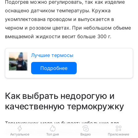
Подогрев можно регулировать, так как изделие
оснащено датчиком температуры. Кружка
укомплектована проводом и выпускается в
черном и розовом цветах. При небольшом объеме
вмещаемой жидкости весит больше 300 г.
Лучшие термосы
Подробнее
Как выбрать недорогую и
качественную термокружку
Термокружек мало не бывает: небольшие для
кофе, более вместительные для других напитков, с
Актуальное
Топ дня
Видео
Приложение