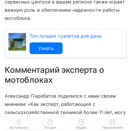
сервисных центров в вашем регионе также играет
важную роль в обеспечении надежности работы
мотоблока.
Топ лучших туалетов для дачи
Узнать
Комментарий эксперта о
мотоблоках
Александр Перебатов поделился с нами своим
мнением: «Как эксперт, работающий с
сельскохозяйственной техникой более 11 лет, могу
сказать, что мотоблок — это настоящее спасение
Актуальное
Топ дня
Видео
Приложение
для владельцев участков от 10 соток и больше. Он