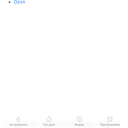
Ozon
4. Датчик протечки воды Digma
Актуальное
Топ дня
Видео
Приложение