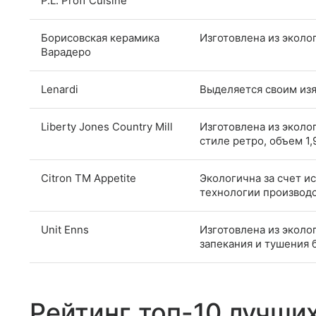
P.L. Proff Cuisine
Борисовская керамика
Изготовлена из эколо
Варадеро
Lenardi
Выделяется своим изя
Liberty Jones Сountry Mill
Изготовлена из эколо
стиле ретро, объем 1,
Citron TM Appetite
Экологична за счет и
технологии производс
Unit Enns
Изготовлена из эколо
запекания и тушения 
Рейтинг топ-10 лучши