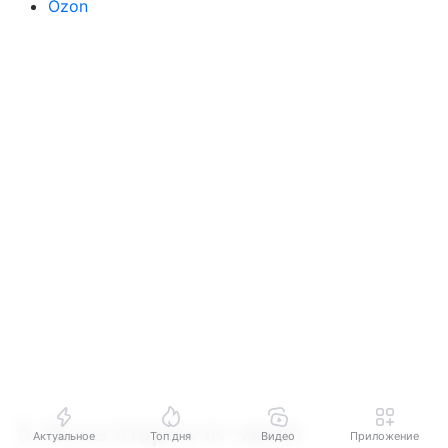
Ozon
5. Roca Inspira in-wash
Актуальное
Топ дня
Видео
Приложение