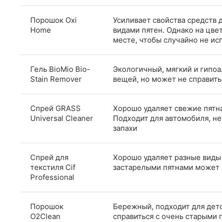
Порошок Oxi
Усиливает свойства средств 
Home
видами пятен. Однако на цве
месте, чтобы случайно не ис
Гель BioMio Bio-
Экологичный, мягкий и гипо
Stain Remover
вещей, но может не справит
Спрей GRASS
Хорошо удаляет свежие пятна
Universal Cleaner
Подходит для автомобиля, не
запахи
Спрей для
Хорошо удаляет разные виды 
текстиля Cif
застарелыми пятнами может 
Professional
Порошок
Бережный, подходит для детс
O2Clean
справиться с очень старыми 