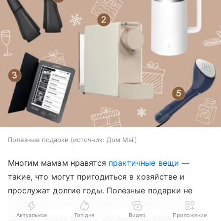
Полезные подарки
источник:
Дом Mail
Многим мамам нравятся
практичные вещи
—
такие, что могут пригодиться в хозяйстве и
прослужат долгие годы. Полезные подарки не
только покажут вашу заботу и любовь, но и
Актуальное
Топ дня
Видео
Приложение
сделают жизнь вашего близкого человека