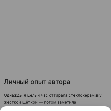
Личный опыт автора
Однажды я целый час оттирала стеклокерамику
жёсткой щёткой — потом заметила
микроцарапины, и грязь стала скапливаться