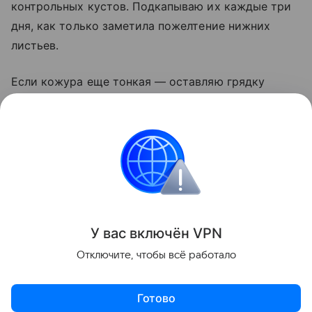
контрольных кустов. Подкапываю их каждые три
дня, как только заметила пожелтение нижних
листьев.
Если кожура еще тонкая — оставляю грядку
на неделю. И никогда не убираю картофель
в дождь: мокрые клубни гниют даже в идеальном
погребе. Сушка на солнце — лучший дезинфектор,
этим пренебрегать нельзя.
Сад и огород
У вас включ
ён
V
P
N
Поделиться
Отключите, чтобы всё работало
Готово